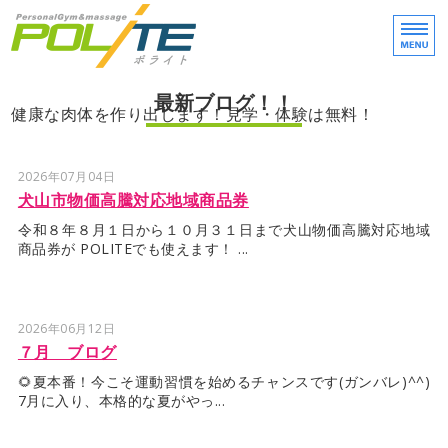
POLITE（ポライト）
愛
ホーム
最新ブログ！！
健康な肉体を作り出します！見学・体験は無料！
ご利用案内
2026年07月04日
犬山市物価高騰対応地域商品券
お客様の声
令和８年８月１日から１０月３１日まで犬山物価高騰対応地域
商品券が POLITEでも使えます！ ...
店舗概要・アクセス
ご予約・お問い合わせ
2026年06月12日
７月 ブログ
🌻夏本番！今こそ運動習慣を始めるチャンスです(ガンバレ)^^)
7月に入り、本格的な夏がやっ...