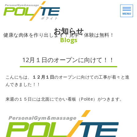
POLITE（ポライト）
愛
お知らせ
ホーム
健康な肉体を作り出します！見学・体験は無料！
Blogs
ご利用案内
12月１日のオープンに向けて！！
お客様の声
こんにちは、
１２月１日
のオープンに向けての工事が着々と進
店舗概要・アクセス
んできました！！
ご予約・お問い合わせ
来週の１５日には北面にでかい看板（Polite）がつきます。